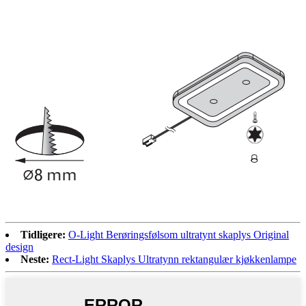
Tidligere:
O-Light Berøringsfølsom ultratynt skaplys Original
design
Neste:
Rect-Light Skaplys Ultratynn rektangulær kjøkkenlampe