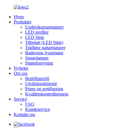
Hjem
Produkter
Underskapsarmaturer
LED profiler
LED Strip
Tilbehør (LED Strip)
Trådløse nattarmaturer
Baderoms lysarmatur
Sengelamper
Strømforsyning
Nyheter
Om oss
Bedriftsprofil
Utviklingshistorie
Priser og sertifisering
Kvalitetskontrollprosess
Service
FAQ
Kundeservice
Kontakt oss