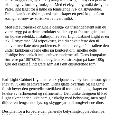
blanding av form og funksjon. Med et elegant og unikt design er
Pad-Light laget for å ligne en fengslende lys- og skyggebue.
Denne karakteristiske egenskapen skaper en perfekt puteform
som gir et snev av sofistikert ethvert miljø.
Med sitt europeiske originale design- og utseendepatent kan du
være trygg på at dette produktet skiller seg ut fra mengden med
sin tidløse estetikk. Installasjon av Pad-Light Cabinet Light er en
lek. Utstyrt med 3M teipeskruer, kan du enkelt feste den til
enhver overflate uten problemer. Enten du velger å installere den
under kjøkkenskapene eller på kontoret ditt, smelter dette
allsidige lyset enkelt inn i enhver moderne stil. Dens kompakte
størrelse på 100*60*8 mm og lette konstruksjon på bare 100g
gjør det enkelt å integrere sømløst i ditt eksisterende rom.
Pad-Light Cabinet Light har et akrylpanel av høy kvalitet som gir et
snev av luksus til ethvert rom. Dens glatte overflate og elegante
finish hever den generelle estetikken til rommet ditt, og skaper en
følelse av raffinement og raffinement. Den unike designen til Pad-
Light sikrer at den ikke bare gir rikelig med belysning, men også
tilfører en fengslende lys- og skyggesjarm til omgivelsene dine.
Designet for å forbedre den generelle belysningsopplevelsen på