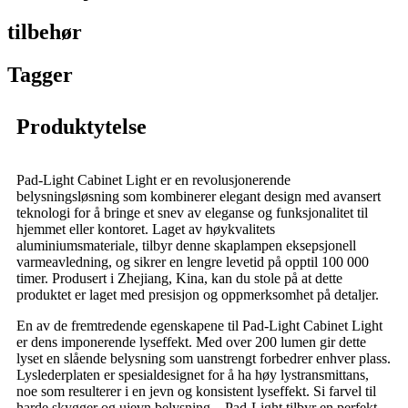
tilbehør
Tagger
Produktytelse
Pad-Light Cabinet Light er en revolusjonerende
belysningsløsning som kombinerer elegant design med avansert
teknologi for å bringe et snev av eleganse og funksjonalitet til
hjemmet eller kontoret. Laget av høykvalitets
aluminiumsmateriale, tilbyr denne skaplampen eksepsjonell
varmeavledning, og sikrer en lengre levetid på opptil 100 000
timer. Produsert i Zhejiang, Kina, kan du stole på at dette
produktet er laget med presisjon og oppmerksomhet på detaljer.
En av de fremtredende egenskapene til Pad-Light Cabinet Light
er dens imponerende lyseffekt. Med over 200 lumen gir dette
lyset en slående belysning som uanstrengt forbedrer enhver plass.
Lyslederplaten er spesialdesignet for å ha høy lystransmittans,
noe som resulterer i en jevn og konsistent lyseffekt. Si farvel til
harde skygger og ujevn belysning – Pad-Light tilbyr en perfekt