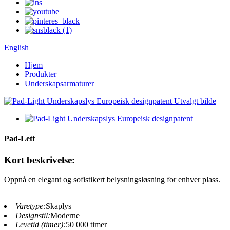
English
Hjem
Produkter
Underskapsarmaturer
Pad-Lett
Kort beskrivelse:
Oppnå en elegant og sofistikert belysningsløsning for enhver plass.
Varetype:
Skaplys
Designstil:
Moderne
Levetid (timer):
50 000 timer