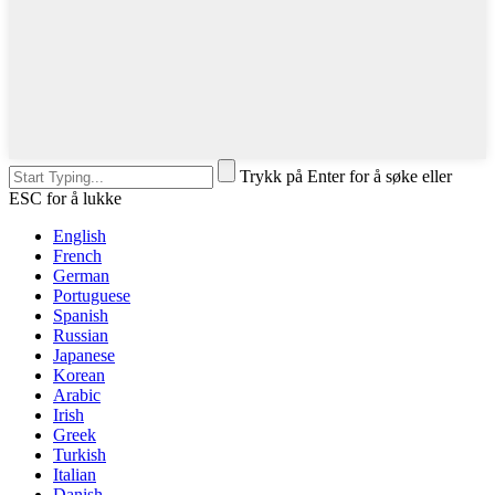
Trykk på Enter for å søke eller
ESC for å lukke
English
French
German
Portuguese
Spanish
Russian
Japanese
Korean
Arabic
Irish
Greek
Turkish
Italian
Danish