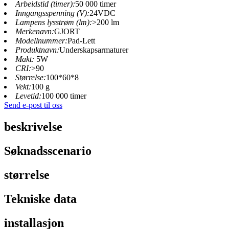
Arbeidstid (timer):
50 000 timer
Inngangsspenning (V):
24VDC
Lampens lysstrøm (lm):
>200 lm
Merkenavn:
GJORT
Modellnummer:
Pad-Lett
Produktnavn:
Underskapsarmaturer
Makt:
5W
CRI:
>90
Størrelse:
100*60*8
Vekt:
100 g
Levetid:
100 000 timer
Send e-post til oss
beskrivelse
Søknadsscenario
størrelse
Tekniske data
installasjon