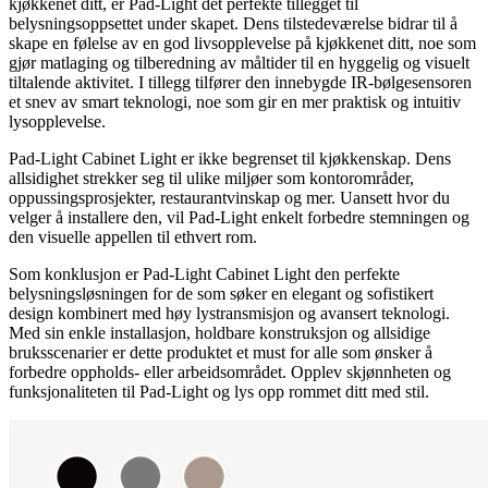
kjøkkenet ditt, er Pad-Light det perfekte tillegget til
belysningsoppsettet under skapet. Dens tilstedeværelse bidrar til å
skape en følelse av en god livsopplevelse på kjøkkenet ditt, noe som
gjør matlaging og tilberedning av måltider til en hyggelig og visuelt
tiltalende aktivitet. I tillegg tilfører den innebygde IR-bølgesensoren
et snev av smart teknologi, noe som gir en mer praktisk og intuitiv
lysopplevelse.
Pad-Light Cabinet Light er ikke begrenset til kjøkkenskap. Dens
allsidighet strekker seg til ulike miljøer som kontorområder,
oppussingsprosjekter, restaurantvinskap og mer. Uansett hvor du
velger å installere den, vil Pad-Light enkelt forbedre stemningen og
den visuelle appellen til ethvert rom.
Som konklusjon er Pad-Light Cabinet Light den perfekte
belysningsløsningen for de som søker en elegant og sofistikert
design kombinert med høy lystransmisjon og avansert teknologi.
Med sin enkle installasjon, holdbare konstruksjon og allsidige
bruksscenarier er dette produktet et must for alle som ønsker å
forbedre oppholds- eller arbeidsområdet. Opplev skjønnheten og
funksjonaliteten til Pad-Light og lys opp rommet ditt med stil.