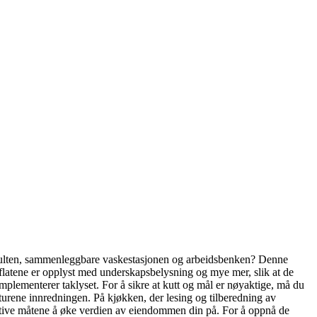
orpulten, sammenleggbare vaskestasjonen og arbeidsbenken? Denne
flatene er opplyst med underskapsbelysning og mye mer, slik at de
mplementerer taklyset. For å sikre at kutt og mål er nøyaktige, må du
rmaturene innredningen. På kjøkken, der lesing og tilberedning av
fektive måtene å øke verdien av eiendommen din på. For å oppnå de