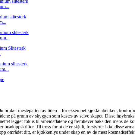
um...
...
um...
.
um...
dene du bruker mesteparten av tiden – for eksempel kjøkkenbenken, kont
områdene på grunn av skyggen som kastes av selve skapet. Disse høybruks
nettet legger fokus til arbeidsflatene og fremhever baksiden mens de ko
r brødoppskrifter. Til tross for at de er skjult, forstyrrer ikke disse a
lyse opp området ditt, er kjøkkenlys under skap en av de mest kostnadsef