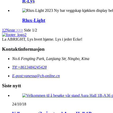
R-Lys
Rlux-Light
1
2
Neste >
>>
Side 1/2
La ABRIGHT, Lys hvert hjørne. Lys i jeder Ecke!
Kontaktinformasjon
No.6 Fengting Park, Lanjiang Str, Ningbo, Kina
Tlf:
+8613484245428
E-post:
vanessa@ch-online.cn
Siste nytt
24/10/18