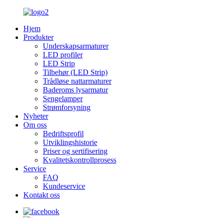
Hjem
Produkter
Underskapsarmaturer
LED profiler
LED Strip
Tilbehør (LED Strip)
Trådløse nattarmaturer
Baderoms lysarmatur
Sengelamper
Strømforsyning
Nyheter
Om oss
Bedriftsprofil
Utviklingshistorie
Priser og sertifisering
Kvalitetskontrollprosess
Service
FAQ
Kundeservice
Kontakt oss