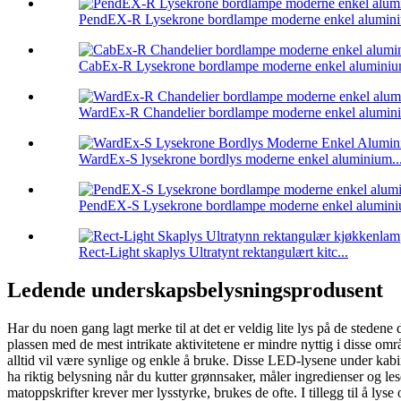
PendEX-R Lysekrone bordlampe moderne enkel alumini
CabEx-R Lysekrone bordlampe moderne enkel aluminium
WardEx-R Chandelier bordlampe moderne enkel alumini
WardEx-S lysekrone bordlys moderne enkel aluminium..
PendEX-S Lysekrone bordlampe moderne enkel alumini
Rect-Light skaplys Ultratynt rektangulært kitc...
Ledende underskapsbelysningsprodusent
Har du noen gang lagt merke til at det er veldig lite lys på de ste
plassen med de mest intrikate aktivitetene er mindre nyttig i disse 
alltid vil være synlige og enkle å bruke. Disse LED-lysene under kabi
ha riktig belysning når du kutter grønnsaker, måler ingredienser og lese
matoppskrifter krever mer lysstyrke, brukes de ofte. I tillegg til å 