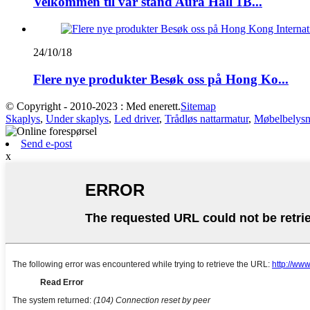
Velkommen til vår stand Aura Hall 1B...
24/10/18
Flere nye produkter Besøk oss på Hong Ko...
© Copyright - 2010-2023 : Med enerett.
Sitemap
Skaplys
,
Under skaplys
,
Led driver
,
Trådløs nattarmatur
,
Møbelbelysn
Send e-post
x